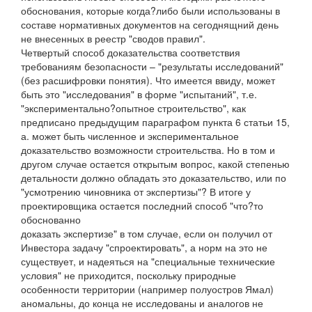
обоснования, которые когда?либо были использованы в
составе нормативных документов на сегоднящний день
не внесенных в реестр "сводов правил".
Четвертый способ доказательства соответствия
требованиям безопасности – "результаты исследований"
(без расшифровки понятия). Что имеется ввиду, может
быть это "исследования" в форме "испытаний", т.е.
"экспериментально?опытное строительство", как
предписано предыдущим параграфом пункта 6 статьи 15,
а. может быть численное и экспериментальное
доказательство возможности строительства. Но в том и
другом случае остается открытым вопрос, какой степенью
детальности должно обладать это доказательство, или по
"усмотрению чиновника от экспертизы"? В итоге у
проектировщика остается последний способ "что?то
обоснованно
доказать экспертизе" в том случае, если он получил от
Инвестора задачу "спроектировать", а норм на это не
существует, и надеяться на "специальные технические
условия" не приходится, поскольку природные
особенности территории (например полуостров Ямал)
аномальны, до конца не исследованы и аналогов не