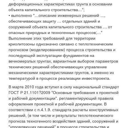
деформационных характеристиках грунта в основании
объекта капитального строительства…";
• выполнено "…описание инженерных решений …,
обеспечивающих защиту … отдельных зданий и
сооружений объекта капитального строительства … от
опасных природных и техногенных процессов;…"
Выполнение этих требований для территории
криолитозоны однозначно связано с теплотехническим
прогнозом (моделированием) процесса строительства и
последующей эксплуатации фундаментов на
вечномерзлых грунтах, вариантным выбором параметров
технических решений обеспечивающих управление
механическими характеристиками грунтов, а именно их
температурой в процессе реализации инвестпроекта.
В марте 2010 года вступил в силу национальный стандарт
ГОСТ Р 21.1101?2009 "Основные требования к проектной
и рабочей документации". регламентирующий правила
оформления проектной и рабочей документации. В
соответствии с п.4.1.9. стандарта расчеты конструктивных
решений, (в том числе и результаты теплотехнического
прогноза техногенного воздействия зданий, сооружений и
"упровляющих решений" в процессе строительства и