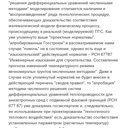
"решения дифференциальных уравнений численными
методами" моделирование отличается наличием и
"воспроизведением" ряда технологических процедур,
обеспечивающих доказательство соответствия
математической модели физическому процессу,
происходящему в реальной (моделируемой) ПТС. Как
уже упомянуто выше "проектные нормативы",
"апробированные Госстроем" в рассматриваемом нами
случае "помочь" не в состоянии, однако есть еще и
"изыскательский" действующий норматив – РСН 67?87
"Инженерные изыскания для строительства. Составление
прогноза изменений температурного режима
вечномерзлых грунтов численными методами". Даже в
случае если упомянутый норматив не будет внесен в
действующий перечень "сводов правил", то "апробация"
методики численного решения систем
дифференциальных уравнений теплопроводности для
анизотропных сред с подвижной фазовой границей (РСН
67? 87) уже доказуема госэкспертизе и, следовательно,
ее использование при проектировании "техногенного
теплового воздействия" есть доказательство соответствия
установленных параметром (расчетных температур)