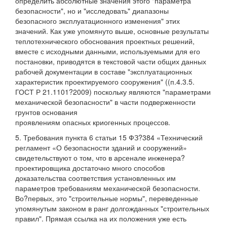
определить абсолютные значения этого "параметра
безопасности", но и "исследовать" диапазоны
безопасного эксплуатационного изменения" этих
значений. Как уже упомянуто выше, основные результаты
теплотехнического обоснования проектных решений,
вместе с исходными данными, используемыми для его
постановки, приводятся в текстовой части общих данных
рабочей документации в составе "эксплуатационных
характеристик проектируемого сооружения" ((п.4.3.5.
ГОСТ Р 21.1101?2009) поскольку являются "параметрами
механической безопасности" в части подверженности
грунтов основания
проявлениям опасных криогенных процессов.
5. Требования пункта 6 статьи 15 ФЗ?384 «Технический
регламент «О безопасности зданий и сооружений»
свидетельствуют о том, что в арсенале инженера?
проектировщика достаточно много способов
доказательства соответствия установленных им
параметров требованиям механической безопасности.
Во?первых, это "строительные нормы", переведенные
упомянутым законом в ранг долгожданных "строительных
правил". Прямая ссылка на их положения уже есть