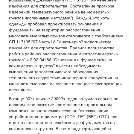
изыскания для строительства. Составление прогноза
измерений температурного режима вечномерзлых
грунтов численными методами"). Каждый, кто хоть
однажды пробовал проектировать основания и
фундаменты на территории распространения
многолетнемерзлых грунтов сталкивался с требованиями
СП 11?105?97 Часть IV. "Инженерно?геологические
изыскания для строительства. Правила производства
работ в районах распространения многолетнемерзлых
грунтов" и 2.02.04?88 "Основания и фундаменты на
вечномерзлых грунтах" в части необходимости
выполнения теплотехнического обоснования
техногенного воздействия инженерного сооружения на
многолетнемерзлое основание в процессе эксплуатации
последнего.
В конце 90?х начале 2000?х годов получило серьезное
практическое развитие применение в строительном
комплексе неэнергоемких сезонно?охлаждающих
устройств малого диаметра (СОУ, ГЕТ (ВЕТ) СТС) при
стротельстве плитных, свайных и др фундаментов на
вечномерзлых грунтах. В свете подтверждающейся