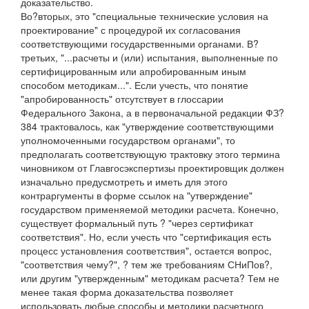
доказательство.
Во?вторых, это "специальные технические условия на
проектирование" с процедурой их согласования
соответствующими государственными органами. В?
третьих, "...расчеты и (или) испытания, выполненные по
сертифицированным или апробированным иным
способом методикам...". Если учесть, что понятие
"апробированность" отсутствует в глоссарии
Федерального Закона, а в первоначальной редакции ФЗ?
384 трактовалось, как "утверждение соответствующими
уполномоченными государством органами", то
предполагать соответствующую трактовку этого термина
чиновником от Главгосэкспертизы проектировщик должен
изначально предусмотреть и иметь для этого
контраргументы в форме ссылок на "утверждение"
государством применяемой методики расчета. Конечно,
существует формальный путь ? "через сертификат
соответствия". Но, если учесть что "сертификация есть
процесс установления соответствия", остается вопрос,
"соответствия чему?", ? тем же требованиям СНиПов?,
или другим "утвержденным" методикам расчета? Тем не
менее такая форма доказательства позволяет
использовать любые способы и методики расчетного